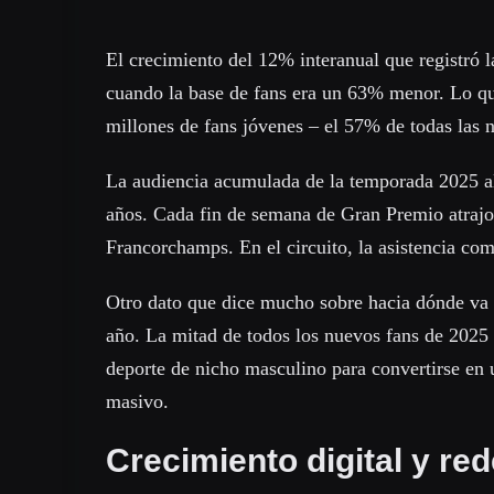
El crecimiento del 12% interanual que registró 
cuando la base de fans era un 63% menor. Lo qu
millones de fans jóvenes – el 57% de todas las 
La audiencia acumulada de la temporada 2025 al
años. Cada fin de semana de Gran Premio atrajo
Francorchamps. En el circuito, la asistencia co
Otro dato que dice mucho sobre hacia dónde va l
año. La mitad de todos los nuevos fans de 2025 
deporte de nicho masculino para convertirse en
masivo.
Crecimiento digital y re