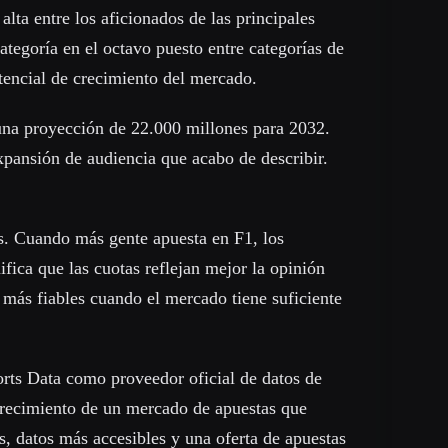
lta entre los aficionados de las principales
ategoría en el octavo puesto entre categorías de
tencial de crecimiento del mercado.
una proyección de 22.000 millones para 2032.
pansión de audiencia que acabo de describir.
os. Cuando más gente apuesta en F1, los
ca que las cuotas reflejan mejor la opinión
n más fiables cuando el mercado tiene suficiente
rts Data como proveedor oficial de datos de
 crecimiento de un mercado de apuestas que
, datos más accesibles y una oferta de apuestas