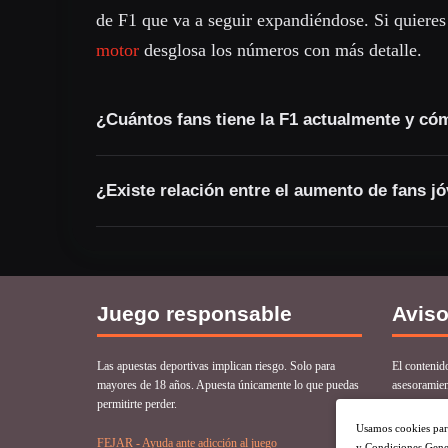
de F1 que va a seguir expandiéndose. Si quieres 
motor
desglosa los números con más detalle.
¿Cuántos fans tiene la F1 actualmente y có
¿Existe relación entre el aumento de fans j
Juego responsable
Aviso
Las apuestas deportivas implican riesgo. Solo para
El contenid
mayores de 18 años. Apuesta únicamente lo que puedas
asesoramien
permitirte perder.
datos pueden
oficiales. E
Usamos cookies para
decisiones.
FEJAR - Ayuda ante adicción al juego
y Condiciones Gener