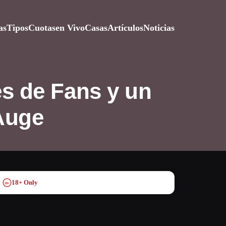
as
Tipos
Cuotas
en Vivo
Casas
Artículos
Noticias
es de Fans y un
Auge
18+ Only
18+