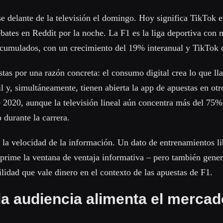
rse delante de la televisión el domingo. Hoy significa TikTok
bates en Reddit por la noche. La F1 es la liga deportiva con 
acumulados, con un crecimiento del 19% interanual y TikTok
estas por una razón concreta: el consumo digital crea lo que 
il y, simultáneamente, tienen abierta la app de apuestas en ot
2020, aunque la televisión lineal aún concentra más del 75% d
durante la carrera.
 la velocidad de la información. Un dato de entrenamientos li
prime la ventana de ventaja informativa – pero también genera
ilidad que vale dinero en el contexto de las apuestas de F1.
la audiencia alimenta el merca