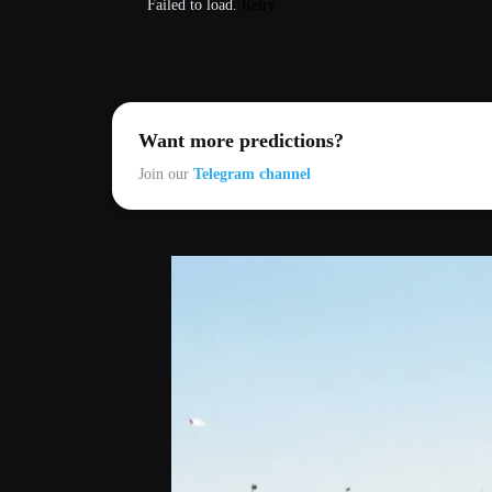
Failed to load.
Retry
Want more predictions?
Join our
Telegram channel