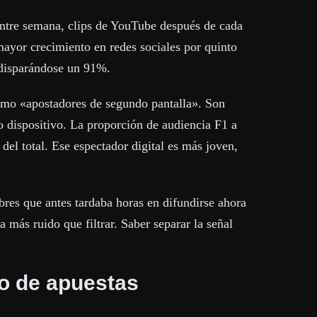
 entre semana, clips de YouTube después de cada
mayor crecimiento en redes sociales por quinto
 disparándose un 91%.
llamo «apostadores de segundo pantalla». Son
ro dispositivo. La proporción de audiencia F1 a
el total. Ese espectador digital es más joven,
bres que antes tardaba horas en difundirse ahora
 más ruido que filtrar. Saber separar la señal
do de apuestas