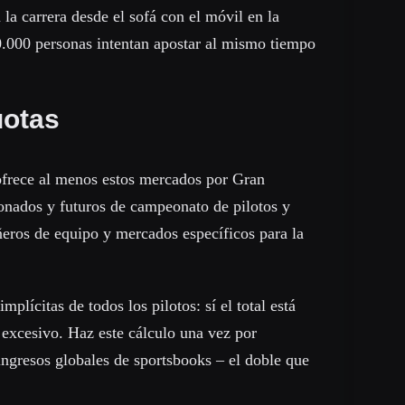
la carrera desde el sofá con el móvil en la
0.000 personas intentan apostar al mismo tiempo
uotas
ofrece al menos estos mercados por Gran
cionados y futuros de campeonato de pilotos y
eros de equipo y mercados específicos para la
lícitas de todos los pilotos: sí el total está
 excesivo. Haz este cálculo una vez por
ingresos globales de sportsbooks – el doble que