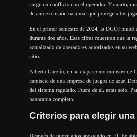
surge un conflicto con el operador. Y cuarto, q
de autoexclusión nacional que protege a los jug
En el primer semestre de 2024, la DGOJ multó a 
durante dos años. Esas cifras muestran que la re
actualizado de operadores autorizados en su web 
sitio.
Alberto Garzón, en su etapa como ministro de Co
camiseta de una empresa de juegos de azar. Detr
del sistema regulado. Fuera de él, estás solo. P
panorama completo.
Criterios para elegir un
Después de nueve años apostando en F1, he abie