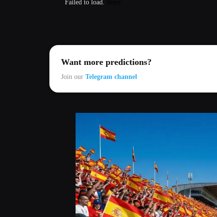
Failed to load.
Retry
Want more predictions?
Join our
Telegram channel