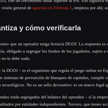
033, con un crecimiento anual superior al 8%. Eso significa 
a visión general de
apuestas en Fórmula 1
, empieza por ahí; a
tiza y cómo verificarla
rta» que un operador tenga licencia DGOJ. La respuesta es sí
ía, obligado a segregar los fondos de los jugadores, sujeto a
a no te debe nada.
 la DGOJ – es el organismo que regula el juego online en Esp
r sistemas de prevención de blanqueo de capitales, cumplir co
s tecnológicos. No es un sello decorativo: es un marco legal q
ondos están segregados del balance del operador – si la empre
auditados por entidades independientes. Tercero, que tienes a