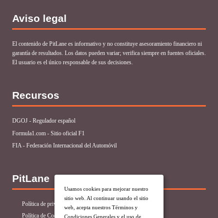
Aviso legal
El contenido de PitLane es informativo y no constituye asesoramiento financiero ni
garantía de resultados. Los datos pueden variar; verifica siempre en fuentes oficiales.
El usuario es el único responsable de sus decisiones.
Recursos
DGOJ - Regulador español
Formula1.com - Sitio oficial F1
FIA - Federación Internacional del Automóvil
PitLane
Usamos cookies para mejorar nuestro
sitio web. Al continuar usando el sitio
Política de privacidad
web, acepta nuestros Términos y
Política de Cookies
Condiciones Generales y el uso de