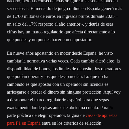
hacerlo, pero las consecuencias de ignorar las señales pueden
ser costosas. El mercado de juego online en España generó más
de 1.700 millones de euros en ingresos brutos durante 2025 –
un salto del 17% respecto al año anterior -, y detrás de esas
cifras hay un marco regulatorio que afecta directamente a lo
que puedes y no puedes hacer como apostador.
En nueve años apostando en motor desde España, he visto
cambiar la normativa varias veces. Cada cambio alteró algo: la
disponibilidad de bonos, los límites de depósito, los operadores
que podían operar y los que desaparecían. Lo que no ha
cambiado es que apostar con un operador sin licencia es
arriesgarse a perder el dinero sin ninguna protección. Aquí voy
a desmontar el marco regulatorio español para que sepas
exactamente dónde pisas antes de abrir una cuenta. Para la
parte práctica de elegir operador, la guía de
casas de apuestas
para F1 en España
entra en los criterios de selección.