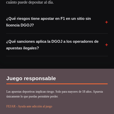
cuánto puede depositar al día.
¿Qué riesgos tiene apostar en F1 en un sitio sin
licencia DGOJ?
¿Qué sanciones aplica la DGOJ a los operadores de
apuestas ilegales?
Juego responsable
Las apuestas deportivas implican riesgo. Solo para mayores de 18 años. Apuesta
únicamente lo que puedas permitirte perder.
FEJAR - Ayuda ante adicción al juego