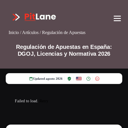
Inicio
/
Artículos
/
Regulación de Apuestas
Regulación de Apuestas en España:
DGOJ, Licencias y Normativa 2026
Updated agosto 2026
18+
Failed to load.
Retry