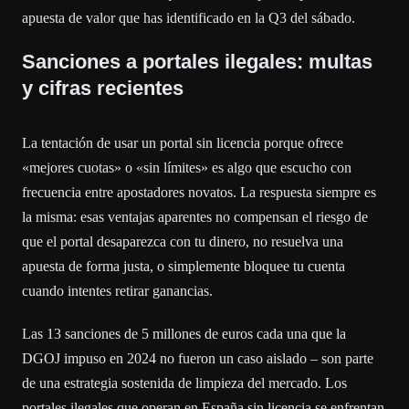
apuesta de valor que has identificado en la Q3 del sábado.
Sanciones a portales ilegales: multas
y cifras recientes
La tentación de usar un portal sin licencia porque ofrece
«mejores cuotas» o «sin límites» es algo que escucho con
frecuencia entre apostadores novatos. La respuesta siempre es
la misma: esas ventajas aparentes no compensan el riesgo de
que el portal desaparezca con tu dinero, no resuelva una
apuesta de forma justa, o simplemente bloquee tu cuenta
cuando intentes retirar ganancias.
Las 13 sanciones de 5 millones de euros cada una que la
DGOJ impuso en 2024 no fueron un caso aislado – son parte
de una estrategia sostenida de limpieza del mercado. Los
portales ilegales que operan en España sin licencia se enfrentan