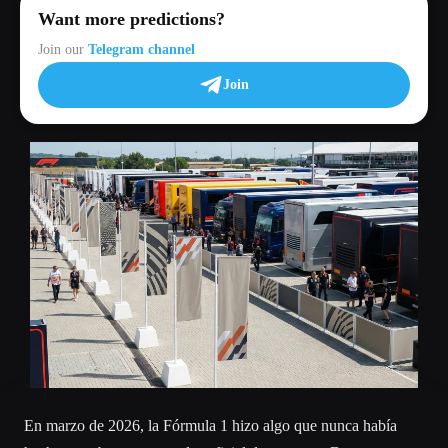
Want more predictions?
Join our
Telegram channel
Join
En marzo de 2026, la Fórmula 1 hizo algo que nunca había