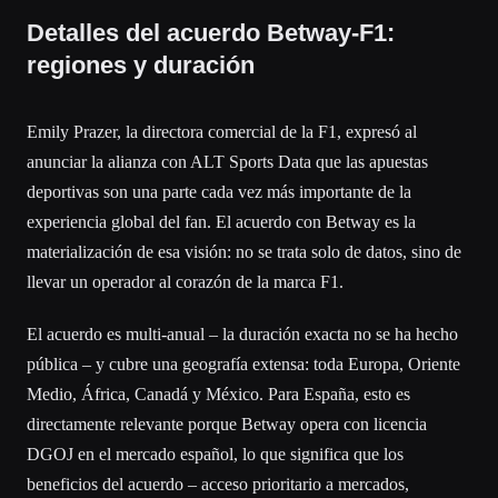
Detalles del acuerdo Betway-F1:
regiones y duración
Emily Prazer, la directora comercial de la F1, expresó al
anunciar la alianza con ALT Sports Data que las apuestas
deportivas son una parte cada vez más importante de la
experiencia global del fan. El acuerdo con Betway es la
materialización de esa visión: no se trata solo de datos, sino de
llevar un operador al corazón de la marca F1.
El acuerdo es multi-anual – la duración exacta no se ha hecho
pública – y cubre una geografía extensa: toda Europa, Oriente
Medio, África, Canadá y México. Para España, esto es
directamente relevante porque Betway opera con licencia
DGOJ en el mercado español, lo que significa que los
beneficios del acuerdo – acceso prioritario a mercados,