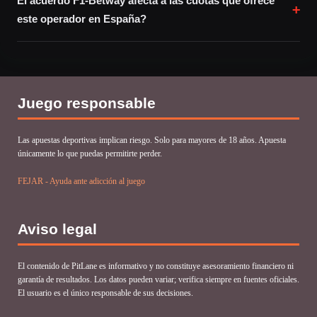
El acuerdo F1-Betway afecta a las cuotas que ofrece
este operador en España?
Juego responsable
Las apuestas deportivas implican riesgo. Solo para mayores de 18 años. Apuesta
únicamente lo que puedas permitirte perder.
FEJAR - Ayuda ante adicción al juego
Aviso legal
El contenido de PitLane es informativo y no constituye asesoramiento financiero ni
garantía de resultados. Los datos pueden variar; verifica siempre en fuentes oficiales.
El usuario es el único responsable de sus decisiones.